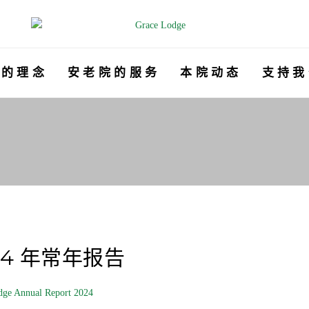
 的 理 念
安 老 院 的 服 务
本 院 动 态
支 持 我
24 年常年报告
dge Annual Report 2024